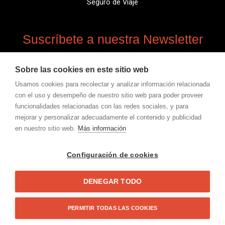
Seguro de Viaje
Suscríbete a nuestra Newsletter
Suscríbete para obtener información actualizada,
Sobre las cookies en este sitio web
noticias, información de novedades.
Usamos cookies para recolectar y analizar información relacionada
con el uso y desempeño de nuestro sitio web para poder proveer
Email
funcionalidades relacionadas con las redes sociales, y para
Inscríbirse
mejorar y personalizar adecuadamente el contenido y publicidad
en nuestro sitio web.
Más información
Configuración de cookies
I
I
I
I
Y
c
c
c
c
o
o
o
o
o
u
n
n
n
n
t
-
-
-
-
u
DENEGAR TODO
f
i
t
l
b
Copyright © 2026 Marathinez running & tours. Todos
a
n
w
i
e
c
s
i
n
los derechos reservados
e
t
t
k
b
a
t
e
o
g
e
d
PERMITIR TODAS LAS COOKIES
Diseño web:
PREAM Internet
o
r
r
i
k
a
n
m