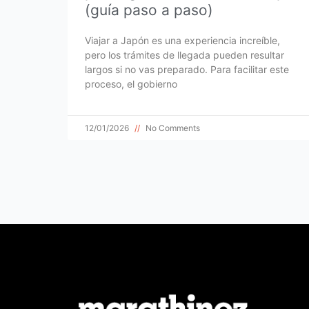
(guía paso a paso)
Viajar a Japón es una experiencia increíble,
pero los trámites de llegada pueden resultar
largos si no vas preparado. Para facilitar este
proceso, el gobierno
12/01/2026
No Comments