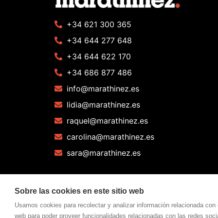
+34 621 300 365
+34 644 277 648
+34 644 622 170
+34 686 877 486
info@marathinez.es
lidia@marathinez.es
raquel@marathinez.es
carolina@marathinez.es
sara@marathinez.es
Sobre las cookies en este sitio web
Usamos cookies para recolectar y analizar información relacionada con 
web para poder proveer funcionalidades relacionadas con las redes socia