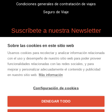
Condiciones generales de contratación de viajes
Seguro de Viaje
Suscríbete a nuestra Newsletter
Suscríbete para obtener información actualizada,
Sobre las cookies en este sitio web
noticias, información de novedades.
Usamos cookies para recolectar y analizar información relacionada
con el uso y desempeño de nuestro sitio web para poder proveer
Email
funcionalidades relacionadas con las redes sociales, y para
Inscríbirse
mejorar y personalizar adecuadamente el contenido y publicidad
en nuestro sitio web.
Más información
Configuración de cookies
I
I
I
I
Y
c
c
c
c
o
o
o
o
o
u
n
n
n
n
t
-
-
-
-
u
DENEGAR TODO
f
i
t
l
b
Copyright © 2026 Marathinez running & tours. Todos
a
n
w
i
e
c
s
i
n
los derechos reservados
e
t
t
k