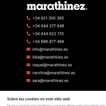
+34 621 300 365
+34 644 277 648
+34 644 622 170
+34 686 877 486
info@marathinez.es
lidia@marathinez.es
raquel@marathinez.es
carolina@marathinez.es
sara@marathinez.es
Sobre las cookies en este sitio web
Usamos cookies para recolectar y analizar información relacionada con 