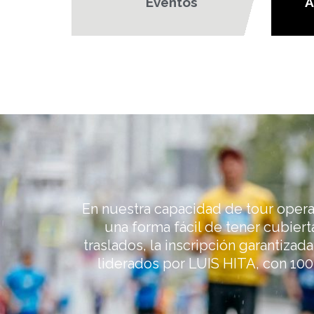
Eventos
A
En nuestra capacidad de tour operad
una forma fácil de tener cubiert
traslados, la inscripción garantizad
liderados por LUIS HITA, con 100