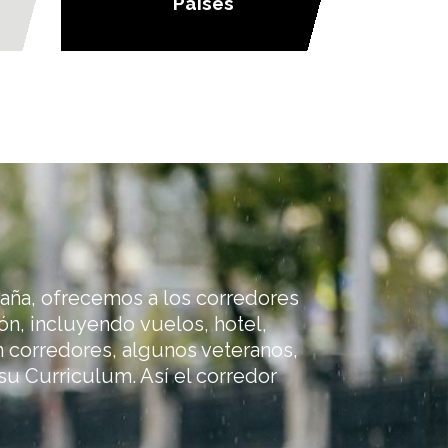
Paises
paña, ofrecemos a los corredores
ón, incluyendo vuelos, hotel,
on corredores, algunos veteranos,
u Curriculum. Así el corredor