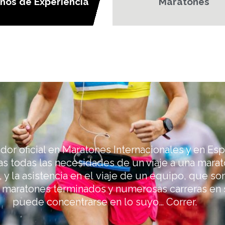
ños de Experiencia
Maratones
or oficial en Maratones Internacionales y en Es
as todas las necesidades de un viaje a una marat
a, y la asistencia en el viaje de un equipo, que s
 maratones terminados y numerosas carreras en s
puede concentrarse en lo suyo… Correr.