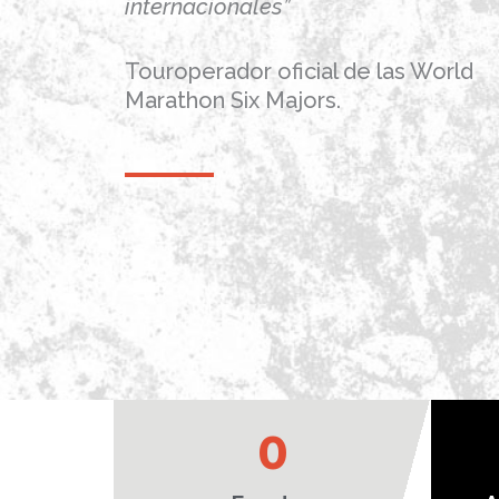
internacionales”
Touroperador oficial de las World
Marathon Six Majors.
0