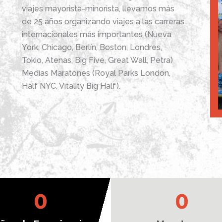
viajes mayorista-minorista, llevamos más
de 25 años organizando viajes a las carreras
internacionales más importantes (Nueva
York, Chicago, Berlín, Boston, Londres,
Tokio, Atenas, Big Five, Great Wall, Petra)
Medias Maratones (Royal Parks London,
Half NYC, Vitality Big Half).
0
0