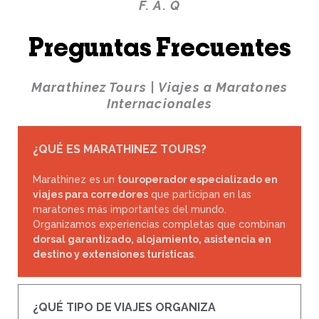
F. A. Q
Preguntas Frecuentes
Marathinez Tours | Viajes a Maratones
Internacionales
¿QUÉ ES MARATHINEZ TOURS?
Marathinez es un
touroperador especializado en
viajes para corredores
que participan en las
maratones más importantes del mundo.
Organizamos experiencias completas que combinan
dorsal garantizado, alojamiento, asistencia en
destino y extensiones turísticas
.
¿QUÉ TIPO DE VIAJES ORGANIZA