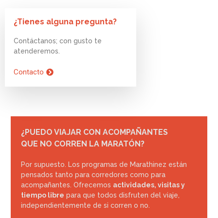
¿Tienes alguna pregunta?
Contáctanos; con gusto te
atenderemos.
Contacto
¿PUEDO VIAJAR CON ACOMPAÑANTES
QUE NO CORREN LA MARATÓN?
Por supuesto. Los programas de Marathinez están
pensados tanto para corredores como para
acompañantes. Ofrecemos
actividades, visitas y
tiempo libre
para que todos disfruten del viaje,
independientemente de si corren o no.