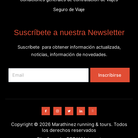
Seguro de Viaje
Suscríbete a nuestra Newsletter
Suscríbete para obtener información actualizada,
noticias, información de novedades.
Email
Inscríbirse
I
I
I
I
Y
c
c
c
c
o
o
o
o
o
u
n
n
n
n
t
-
-
-
-
u
f
i
t
l
b
Copyright © 2026 Marathinez running & tours. Todos
a
n
w
i
e
c
s
i
n
los derechos reservados
e
t
t
k
b
a
t
e
o
g
e
d